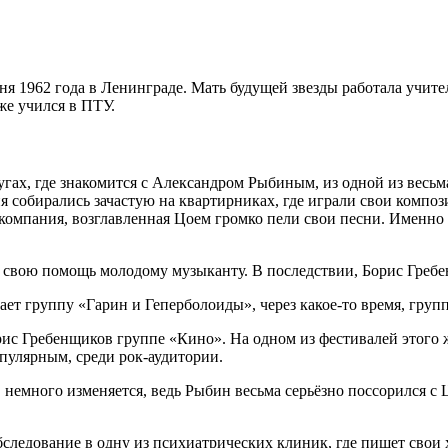
я 1962 года в Ленинграде. Мать будущей звезды работала учите
же учился в ПТУ.
угах, где знакомится с Александром Рыбиным, из одной из весьм
я собирались зачастую на квартирниках, где играли свои компо
 компания, возглавленная Цоем громко пели свои песни. Именно
т свою помощь молодому музыканту. В последствии, Борис Греб
т группу «Гарин и Геперболоиды», через какое-то время, групп
 Гребенщиков группе «Кино». На одном из фестивалей этого же
пулярным, среди рок-аудитории.
в немного изменяется, ведь Рыбин весьма серьёзно поссорился с
следование в одну из психиатрических клиник, где пишет свои 