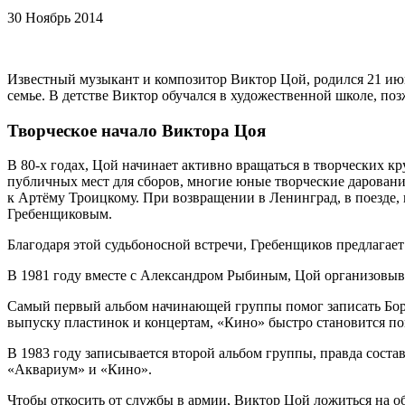
30 Ноябрь 2014
Известный музыкант и композитор Виктор Цой, родился 21 июн
семье. В детстве Виктор обучался в художественной школе, поз
Творческое начало Виктора Цоя
В 80-х годах, Цой начинает активно вращаться в творческих кр
публичных мест для сборов, многие юные творческие даровани
к Артёму Троицкому. При возвращении в Ленинград, в поезде,
Гребенщиковым.
Благодаря этой судьбоносной встречи, Гребенщиков предлагае
В 1981 году вместе с Александром Рыбиным, Цой организовывае
Самый первый альбом начинающей группы помог записать Борис
выпуску пластинок и концертам, «Кино» быстро становится по
В 1983 году записывается второй альбом группы, правда соста
«Аквариум» и «Кино».
Чтобы откосить от службы в армии, Виктор Цой ложиться на об