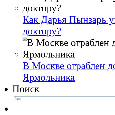
Как Дарья Пынзарь уг
доктору?
В Москве ограблен д
Ярмольника
Поиск