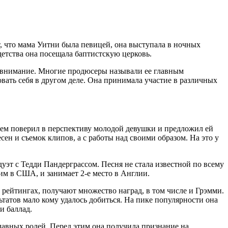
т, что мама Уитни была певицей, она выступала в ночных
 детства она посещала баптистскую церковь.
ать внимание. Многие продюсеры называли ее главным
вать себя в другом деле. Она принимала участие в различных
дцем поверил в перспективу молодой девушки и предложил ей
сен и съемок клипов, а с работы над своими образом. На это у
дуэт с Тедди Пандерграссом. Песня не стала известной по всему
им в США, и занимает 2-е место в Англии.
и рейтингах, получают множество наград, в том числе и Грэмми.
татов мало кому удалось добиться. На пике популярности она
и баллад.
лавных ролей. Перед этим она получила признание на