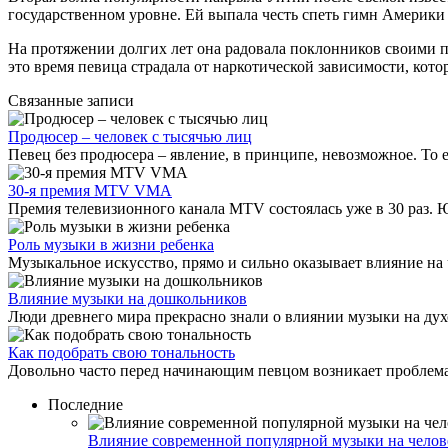
государственном уровне. Ей выпала честь спеть гимн Америки
На протяжении долгих лет она радовала поклонников своими п
это время певица страдала от наркотической зависимости, кото
Связанные записи
Продюсер – человек с тысячью лиц
Певец без продюсера – явление, в принципе, невозможное. То ес
30-я премия MTV VMA
Премия телевизионного канала MTV состоялась уже в 30 раз. Ю
Роль музыки в жизни ребенка
Музыкальное искусство, прямо и сильно оказывает влияние на 
Влияние музыки на дошкольников
Люди древнего мира прекрасно знали о влиянии музыки на духо
Как подобрать свою тональность
Довольно часто перед начинающим певцом возникает проблема:
Последние
Влияние современной популярной музыки на челов