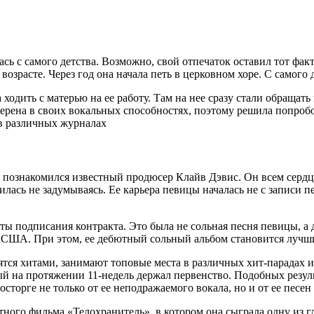
сь с самого детства. Возможно, свой отпечаток оставил тот фак
 возрасте. Через год она начала петь в церковном хоре. С самого
а ходить с матерью на ее работу. Там на нее сразу стали обращ
ерена в своих вокальных способностях, поэтому решила попробо
 в различных журналах
 не познакомился известный продюсер Клайв Дэвис. Он всем сер
лась не задумываясь. Ее карьера певицы началась не с записи пе
аты подписания контракта. Это была не сольная песня певицы, а 
аде США. При этом, ее дебютный сольный альбом становится лучш
вятся хитами, занимают топовые места в различных хит-парадах 
ый на протяжении 11-недель держал первенство. Подобных резуль
торге не только от ее неподражаемого вокала, но и от ее песен 
ного фильма «Телохранитель», в котором она сыграла одну из г