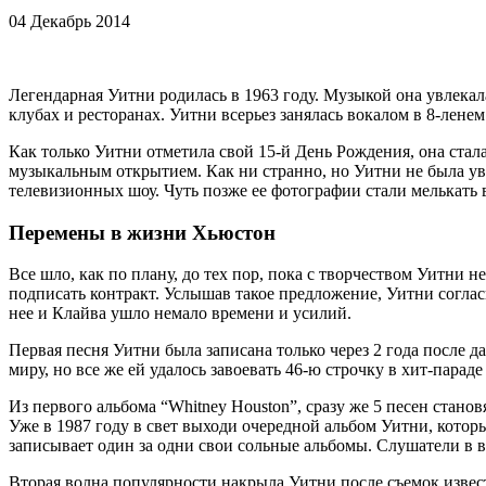
04 Декабрь 2014
Легендарная Уитни родилась в 1963 году. Музыкой она увлекала
клубах и ресторанах. Уитни всерьез занялась вокалом в 8-ленем
Как только Уитни отметила свой 15-й День Рождения, она стал
музыкальным открытием. Как ни странно, но Уитни не была ув
телевизионных шоу. Чуть позже ее фотографии стали мелькать
Перемены в жизни Хьюстон
Все шло, как по плану, до тех пор, пока с творчеством Уитни
подписать контракт. Услышав такое предложение, Уитни согласи
нее и Клайва ушло немало времени и усилий.
Первая песня Уитни была записана только через 2 года после д
миру, но все же ей удалось завоевать 46-ю строчку в хит-пар
Из первого альбома “Whitney Houston”, сразу же 5 песен стано
Уже в 1987 году в свет выходи очередной альбом Уитни, котор
записывает один за одни свои сольные альбомы. Слушатели в вос
Вторая волна популярности накрыла Уитни после съемок извест