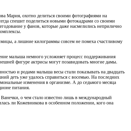
ва Мария, охотно делиться своими фотографиями на
 всегда спешит поделиться новыми фотокадрами со своими
негодование у фанов, которые даже насмелились неприлично
комплексы.
имицы, а лишние килограммы совсем не помеха счастливому
вление малыша немного усложняет процесс поддерживания
ынешней фигуре актрисы могут позавидовать многие дамы.
менностью и родами малыша весы стали показывать на двадцать
ий деть уже удалось справиться с восемью. На последних
рмональные изменения в организме. А до седьмого месяца
ционе питания.
Ванечки, о чем стало известно лишь в международный
дилась ли Кожевникова в особенном положении, кого она