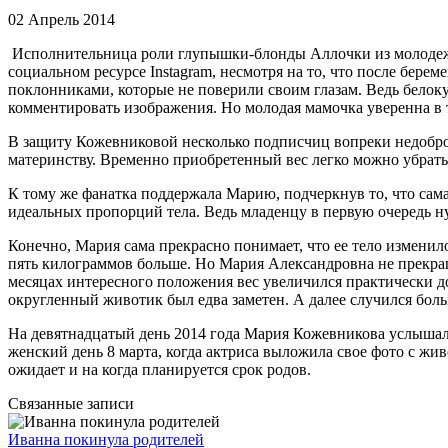
02 Апрель 2014
Исполнительница роли глупышки-блонды Аллочки из молодежн
социальном ресурсе Instagram, несмотря на то, что после бер
поклонниками, которые не поверили своим глазам. Ведь белок
комментировать изображения. Но молодая мамочка уверенна в то
В защиту Кожевниковой несколько подписчиц вопреки недобр
материнству. Временно приобретенный вес легко можно убрать 
К тому же фанатка поддержала Марию, подчеркнув то, что сам
идеальных пропорций тела. Ведь младенцу в первую очередь н
Конечно, Мария сама прекрасно понимает, что ее тело изменило
пять килограммов больше. Но Мария Александровна не прекра
месяцах интересного положения вес увеличился практически д
округленный животик был едва заметен. А далее случился бол
На девятнадцатый день 2014 года Мария Кожевникова услыша
женский день 8 марта, когда актриса выложила свое фото с жи
ожидает и на когда планируется срок родов.
Связанные записи
Иванна покинула родителей