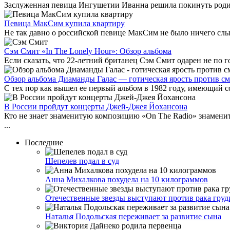
Заслуженная певица Ингушетии Иванна решила покинуть родител
Певица МакСим купила квартиру
Не так давно о российской певице МакСим не было ничего слы
Сэм Смит «In The Lonely Hour»: Обзор альбома
Если сказать, что 22-летний британец Сэм Смит одарен не по г
Обзор альбома Диаманды Галас — готическая ярость против см
С тех пор как вышел ее первый альбом в 1982 году, имеющий со
В России пройдут концерты Джей-Джея Йохансона
Кто не знает знаменитую композицию «On The Radio» знаменит
...
Последние
Шепелев подал в суд
Анна Михалкова похудела на 10 килограммов
Отечественные звезды выступают против рака груд
Наталья Подольская переживает за развитие сына