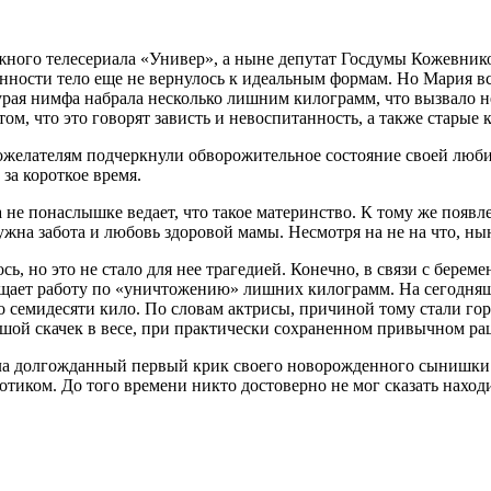
ого телесериала «Универ», а ныне депутат Госдумы Кожевнико
еменности тело еще не вернулось к идеальным формам. Но Мария
урая нимфа набрала несколько лишним килограмм, что вызвало 
м, что это говорят зависть и невоспитанность, а также старые 
ожелателям подчеркнули обворожительное состояние своей люб
за короткое время.
а не понаслышке ведает, что такое материнство. К тому же поя
ужна забота и любовь здоровой мамы. Несмотря на не на что, н
сь, но это не стало для нее трагедией. Конечно, в связи с бере
щает работу по «уничтожению» лишних килограмм. На сегодняшн
о семидесяти кило. По словам актрисы, причиной тому стали го
ьшой скачек в весе, при практически сохраненном привычном ра
ла долгожданный первый крик своего новорожденного сынишки 
вотиком. До того времени никто достоверно не мог сказать нахо