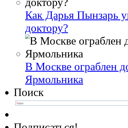
Как Дарья Пынзарь уг
доктору?
В Москве ограблен д
Ярмольника
Поиск
Подписаться!