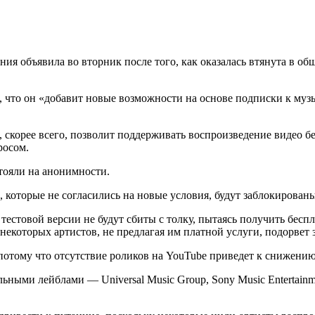
ия объявила во вторник после того, как оказалась втянута в об
м, что он «добавит новые возможности на основе подписки к му
и, скорее всего, позволит поддерживать воспроизведение видео 
просом.
тояли на анонимности.
 которые не согласились на новые условия, будут заблокированы
тестовой версии не будут сбиты с толку, пытаясь получить бесп
екоторых артистов, не предлагая им платной услуги, подорвет 
потому что отсутствие роликов на YouTube приведет к снижению
ьными лейблами — Universal Music Group, Sony Music Entertai