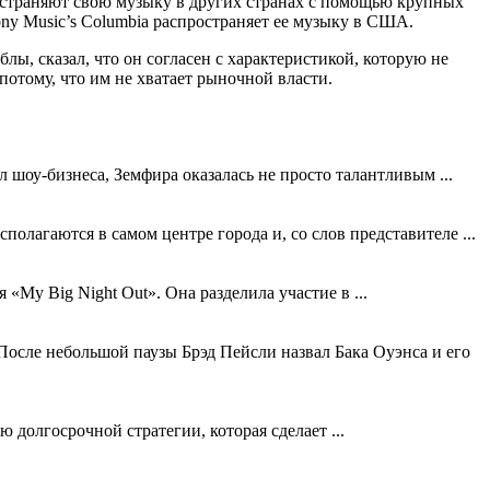
ространяют свою музыку в других странах с помощью крупных
ony Music’s Columbia распространяет ее музыку в США.
ы, сказал, что он согласен с характеристикой, которую не
отому, что им не хватает рыночной власти.
шоу-бизнеса, Земфира оказалась не просто талантливым ...
лагаются в самом центре города и, со слов представителе ...
My Big Night Out». Она разделила участие в ...
осле небольшой паузы Брэд Пейсли назвал Бака Оуэнса и его
долгосрочной стратегии, которая сделает ...