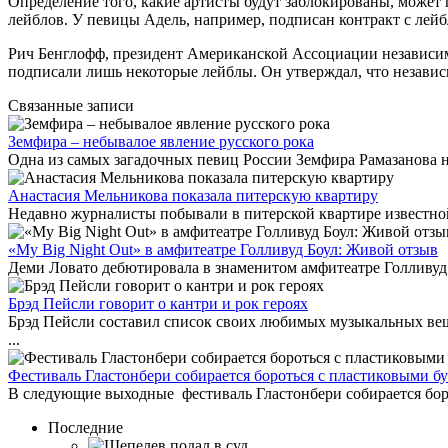
Определение того, какие артисты будут заблокированы, может
лейблов. У певицы Адель, например, подписан контракт с лейб
Рич Бенглофф, президент Американской Ассоциации независимой
подписали лишь некоторые лейблы. Он утверждал, что независи
Связанные записи
Земфира – небывалое явление русского рока
Одна из самых загадочных певиц России Земфира Рамазанова не
Анастасия Мельникова показала питерскую квартиру
Недавно журналисты побывали в питерской квартире известной 
«My Big Night Out» в амфитеатре Голливуд Боул: Живой отзыв
Деми Ловато дебютировала в знаменитом амфитеатре Голливуд Бо
Брэд Пейсли говорит о кантри и рок героях
Брэд Пейсли составил список своих любимых музыкальных веще
...
Фестиваль Гластонбери собирается бороться с пластиковыми бу
В следующие выходные фестиваль Гластонбери собирается борот
Последние