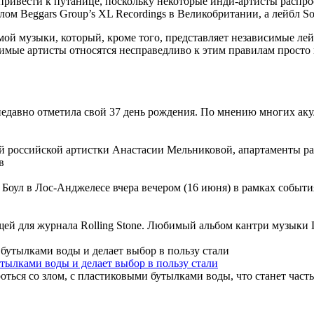
 привести к путанице, поскольку некоторые инди-артисты расп
лом Beggars Group’s XL Recordings в Великобритании, а лейбл S
 музыки, который, кроме того, представляет независимые лейбл
мые артисты относятся несправедливо к этим правилам просто п
давно отметила свой 37 день рождения. По мнению многих акул 
российской артистки Анастасии Мельниковой, апартаменты распо
ул в Лос-Анджелесе вчера вечером (16 июня) в рамках события «
й для журнала Rolling Stone. Любимый альбом кантри музыки П
тылками воды и делает выбор в пользу стали
ься со злом, с пластиковыми бутылками воды, что станет частью 