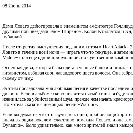
08 Июнь 2014
Деми Ловато дебютировала в знаменитом амфитеатре Голливуд Б
другими поп-звездами Эдом Шираном, Колби Кэйллатом и Энди
публикой.
После открытия выступления недавним хитом » Heart Attack» 
Ловато в течение всей ночи — играть что-то текущее, а затем на
Middle» стал еще одной причудливой, но чувственной комбина
Огненная дива, которая была одета в черные брюки и пиджак с
гитаристом, взбивая свои лавандового цвета волосы. Она забр
своему отчиму.
За этим последовала моя любимая песня в качестве последней 
дикость. Если в альбоме скоро появится пятый сингл, я буду т
извинилась за убийственный шум, прежде чем начать краснореч
что хотела сказать с помощью песни «Warrior».
Если вы думаете, что это звучит как опыт, пробивающий зрител
впечатляющим вокалом, счастливо помахала Ловато, и она замет
Dynamite». Было удивительно, как много зрителей знали каждое