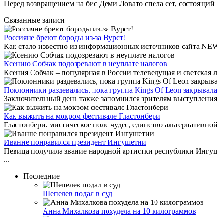
Перед возвращением на бис Деми Ловато спела сет, состоящий 
Связанные записи
Россияне бреют бороды из-за Вурст!
Как стало известно из информационных источников сайта NEWS
Ксению Собчак подозревают в неуплате налогов
Ксения Собчак – популярная в России телеведущая и светская 
Поклонники раздевались, пока группа Kings Of Leon закрывала 
Заключительный день также запомнился зрителям выступлениями 
Как выжить на мокром фестивале Гластонбери
Гластонбери: мистическое поле чудес, единство альтернативной
Иванне понравился президент Ингушетии
Певица получила звание народной артистки республики Ингуш
...
Последние
Шепелев подал в суд
Анна Михалкова похудела на 10 килограммов