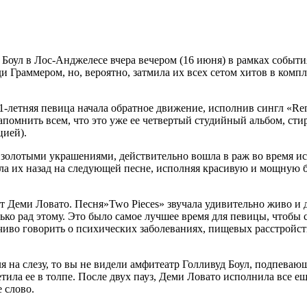
оул в Лос-Анджелесе вчера вечером (16 июня) в рамках события 
 Граммером, но, вероятно, затмила их всех сетом хитов в ком
21-летняя певица начала обратное движение, исполнив сингл «
помнить всем, что это уже ее четвертый студийный альбом, стирая 
цией).
 золотыми украшениями, действительно вошла в раж во время исп
ала их назад на следующей песне, исполняя красивую и мощную б
от Деми Ловато. Песня»Two Pieces» звучала удивительно живо и
олько рад этому. Это было самое лучшее время для певицы, чтобы
иво говорить о психических заболеваниях, пищевых расстройств
я на слезу, то вы не видели амфитеатр Голливуд Боул, подпеваю
ила ее в толпе. После двух пауз, Деми Ловато исполнила все ещ
 слово.