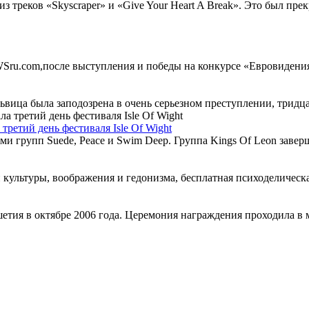
из треков «Skyscraper» и «Give Your Heart A Break». Это был пр
ru.com,после выступления и победы на конкурсе «Евровидения-2
львица была заподозрена в очень серьезном преступлении, трид
третий день фестиваля Isle Of Wight
групп Suede, Peace и Swim Deep. Группа Kings Of Leon завершил
 культуры, воображения и гедонизма, бесплатная психоделическая
етия в октябре 2006 года. Церемония награждения проходила в