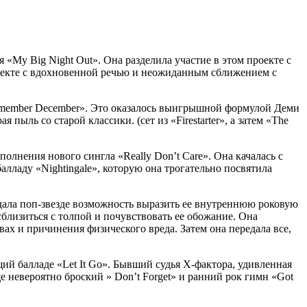
«My Big Night Out». Она разделила участие в этом проекте с
плекте с вдохновенной речью и неожиданным сближением с
Remember December». Это оказалось выигрышной формулой Деми
пыль со старой классики. (сет из «Firestarter», а затем «The
олнения нового сингла «Really Don’t Care». Она качалась с
алладу «Nightingale», которую она трогательно посвятила
 дала поп-звезде возможность выразить ее внутреннюю роковую
 сблизиться с толпой и почувствовать ее обожание. Она
ах и причинения физического вреда. Затем она передала все,
щий балладе «Let It Go». Бывший судья Х-фактора, удивленная
е невероятно броский » Don’t Forget» и ранний рок гимн «Got