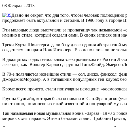
08 Февраль 2013
Давно не секрет, что для того, чтобы человек полноценно
продолжает быть актуальной и сегодня. В 1996 году в городе 
Эти молодые люди выступали за пропаганду так называемой «с
именно в стиле, который создали сами. В своих записях они н
Треки Курта Швиттерса дали базу для создания абстрактной м
создателем аппарата НоисИнтонерс. Его использовали не тол
В двадцатых годах гениальным электронщиком из России Львом
легенды, как Вольтер Карлосс, группы ПинкФлойд, ЭмерсонЛе
В 70-е появляются новейшие стили — сол, диско, фанксол, фан
ДжорджиоМородер. А в тогдашних популярных гей-клубах бес
Кроме всего прочего, стали популярны немецкие «косморокер
Группа Суисайд, которая была основана в Сан-Франциско (уча
ни странно, но многое из такой известной и популярной музык
Так называемая новая музыкальная волна «Зараза» 1970-х годо
мировых хит-парадов. Этими бэндами стали: ТроббингГристл,