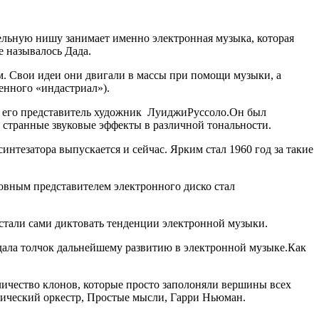
ительную нишу занимает именно электронная музыка, которая
е называлось Дада.
м. Свои идеи они двигали в массы при помощи музыки, а
енного «индастриал»).
ее его представитель художник ЛуиджиРуссоло.Он был
 странные звуковые эффекты в различной тональности.
тезатора выпускается и сейчас. Ярким стал 1960 год за такие
новным представителем электронного диско стал
стали сами диктовать тенденции электронной музыки.
 дала толчок дальнейшему развитию в электронной музыке.Как
оличество клонов, которые просто заполоняли вершины всех
гический оркестр, Простые мысли, Гарри Ньюман.