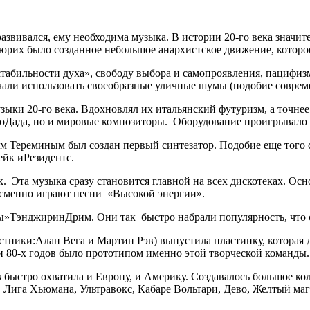
 развивался, ему необходима музыка. В истории 20-го века знач
Цюрих было созданное небольшое анархистское движение, которо
табильности духа», свободу выбора и самопроявления, пацифиз
ачали использовать своеобразные уличные шумы (подобие соврем
узыки 20-го века. Вдохновлял их итальянский футуризм, а точн
ькоДада, но и мировые композиторы. Оборудование проигрывало
 Тереминым был создан первый синтезатор. Подобие еще того син
йк иРезидентс.
к. Эта музыка сразу становится главной на всех дискотеках. Ос
сменно играют песни «Высокой энергии».
ы»ТэнджиринДрим. Они так быстро набрали популярность, что 
стники:Алан Вега и Мартин Рэв) выпустила пластинку, которая
и 80-х годов было прототипом именно этой творческой команды.
в быстро охватила и Европу, и Америку. Создавалось большое к
 Лига Хьюмана, Ультравокс, Кабаре Вольтари, Дево, Желтый ма