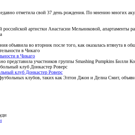
давно отметила свой 37 день рождения. По мнению многих акул 
российской артистки Анастасии Мельниковой, апартаменты распо
я объявила во вторник после того, как оказалась втянута в общ
льности в Чикаго
но представила участников группы Smashing Pumpkins Билли Кор
ольный клуб Донкастер Роверс
утбольных клубов, таких как Элтон Джон и Делиа Смит, объявив 
и