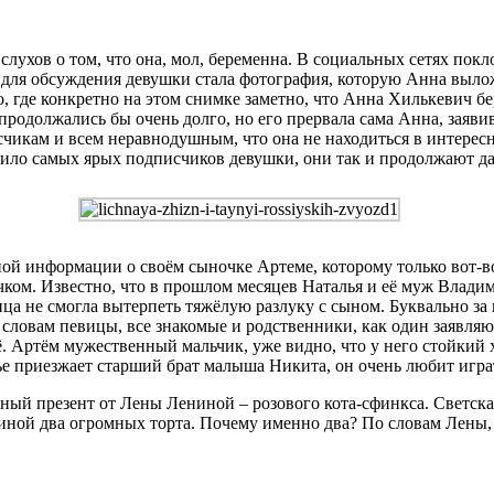
лухов о том, что она, мол, беременна. В социальных сетях пок
для обсуждения девушки стала фотография, которую Анна выложи
, где конкретно на этом снимке заметно, что Анна Хилькевич б
продолжались бы очень долго, но его прервала сама Анна, заяви
икам и всем неравнодушным, что она не находиться в интересно
вило самых ярых подписчиков девушки, они так и продолжают да
й информации о своём сыночке Артеме, которому только вот-вот 
ом. Известно, что в прошлом месяцев Наталья и её муж Владими
ица не смогла вытерпеть тяжёлую разлуку с сыном. Буквально за
ловам певицы, все знакомые и родственники, как один заявляют,
ё. Артём мужественный мальчик, уже видно, что у него стойкий х
емье приезжает старший брат малыша Никита, он очень любит игра
ый презент от Лены Лениной – розового кота-сфинкса. Светская 
иной два огромных торта. Почему именно два? По словам Лены, 