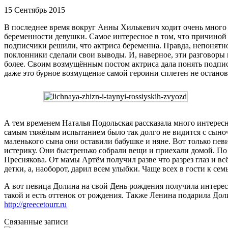
15 Сентябрь 2015
В последнее время вокруг Анны Хилькевич ходит очень много с
беременности девушки. Самое интересное в том, что причиной 
подписчики решили, что актриса беременна. Правда, непонятно
поклонники сделали свои выводы. И, наверное, эти разговоры 
более. Своим возмущённым постом актриса дала понять подписч
даже это бурное возмущение самой героини сплетен не остано
А тем временем Наталья Подольская рассказала много интересно
самым тяжёлым испытанием было так долго не видится с сыночк
маленького сына они оставили бабушке и няне. Вот только пев
истерику. Они быстренько собрали вещи и приехали домой. По с
Преснякова. От мамы Артём получил разве что разрез глаз и вс
детки, а, наоборот, дарил всем улыбки. Чаще всех в гости к с
А вот певица Долина на свой День рождения получила интересн
такой и есть оттенок от рождения. Также Ленина подарила Дол
http://greecetourr.ru
Связанные записи