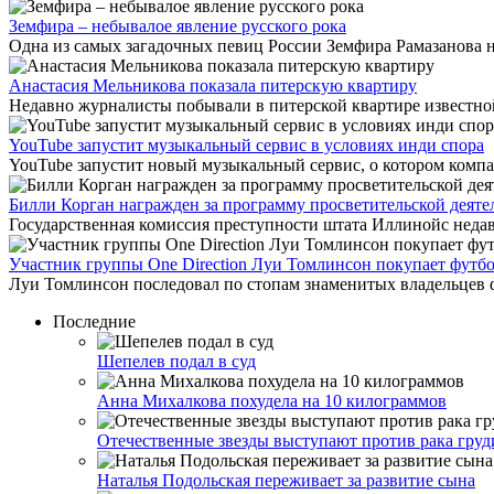
Земфира – небывалое явление русского рока
Одна из самых загадочных певиц России Земфира Рамазанова не
Анастасия Мельникова показала питерскую квартиру
Недавно журналисты побывали в питерской квартире известной 
YouTube запустит музыкальный сервис в условиях инди спора
YouTube запустит новый музыкальный сервис, о котором компани
Билли Корган награжден за программу просветительской деяте
Государственная комиссия преступности штата Иллинойс недав
Участник группы One Direction Луи Томлинсон покупает футб
Луи Томлинсон последовал по стопам знаменитых владельцев ф
Последние
Шепелев подал в суд
Анна Михалкова похудела на 10 килограммов
Отечественные звезды выступают против рака груд
Наталья Подольская переживает за развитие сына