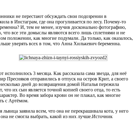
лонники не перестают обсуждать свои подозрении в
ла в Инстаграм, где она прогуливается по лесу. Почему-то
еременна? И, тем не менее, изучив досконально фотографию,
в, что все эти домыслы являются всего лишь сплетнями и не
м положении, как многие подумали. Да только, как оказалось,
льше уверять всех в том, что Анна Хилькевич беременна.
исполнилось 3 месяца. Как рассказала сама звезда, для неё
р Пресняков отправились в отпуск на остров Крит, а своего
 несколько дней до возвращения домой Наталья пережила
 что их сын является точной копией своего отца, то есть
арактер. Во время забора крови он не плакал, как многие
ть с Артёмом.
львица заявила всем, что она не перекрашивала кота, у него
она не смогла выбрать, какой из них лучше.Источник