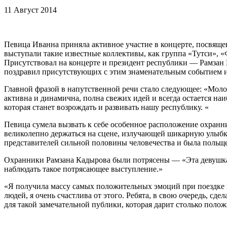
11 Август 2014
Певица Иванна приняла активное участие в концерте, посвяще
выступали такие известные коллективы, как группа «Тутси», 
Присутствовал на концерте и президент республики — Рамзан 
поздравил присутствующих с этим знаменательным событием и 
Главной фразой в напутственной речи стало следующее: «Моло
активна и динамична, полна свежих идей и всегда остается на
которая станет возрождать и развивать нашу республику. «
Певица сумела вызвать к себе особенное расположение охранн
великолепно держаться на сцене, излучающей шикарную улыбк
представителей сильной половины человечества и была польщ
Охранники Рамзана Кадырова были потрясены — «Эта девушка н
наблюдать такое потрясающее выступление.»
«Я получила массу самых положительных эмоций при поездке в
людей, я очень счастлива от этого. Ребята, в свою очередь, сд
для такой замечательной публики, которая дарит столько поло