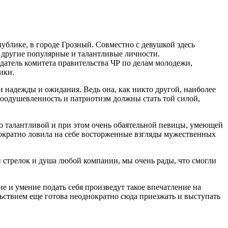
блике, в городе Грозный. Совместно с девушкой здесь
 другие популярные и талантливые личности.
датель комитета правительства ЧР по делам молодежи,
ики.
 надежды и ожидания. Ведь она, как никто другой, наиболее
 воодушевленность и патриотизм должны стать той силой,
но талантливой и при этом очень обаятельной певицы, умеющей
кратно ловила на себе восторженные взгляды мужественных
 стрелок и душа любой компании, мы очень рады, что смогли
 и умение подать себя произведут такое впечатление на
вольствием еще готова неоднократно сюда приезжать и выступать