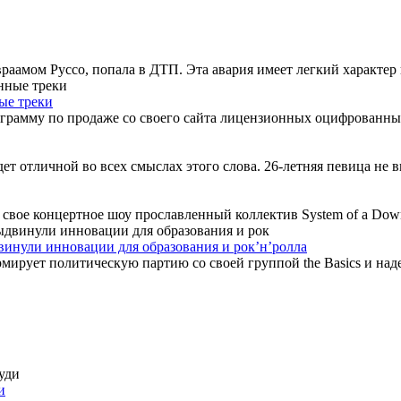
раамом Руссо, попала в ДТП. Эта авария имеет легкий характер п
ые треки
амму по продаже со своего сайта лицензионных оцифрованных тр
будет отличной во всех смыслах этого слова. 26-летняя певица не
свое концертное шоу прославленный коллектив System of a Down.
винули инновации для образования и рок’н’ролла
рует политическую партию со своей группой the Basics и надее
и