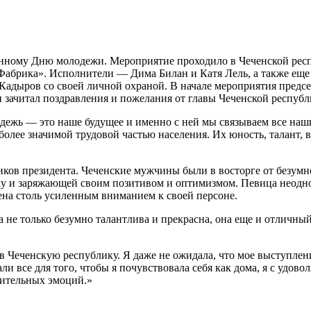
нному Дню молодежи. Мероприятие проходило в Чеченской респу
«Фабрика». Исполнители — Дима Билан и Катя Лель, а также еще
Кадыров со своей личной охраной. В начале мероприятия предсе
зачитал поздравления и пожелания от главы Чеченской республ
дежь — это наше будущее и именно с ней мы связываем все наши
иболее значимой трудовой частью населения. Их юность, талант,
иков президента. Чеченские мужчины были в восторге от безум
у и заряжающей своим позитивом и оптимизмом. Певица неодно
ена столь усиленным вниманием к своей персоне.
е только безумно талантлива и прекрасна, она еще и отличный
 Чеченскую республику. Я даже не ожидала, что мое выступление
елали все для того, чтобы я почувствовала себя как дома, я с удо
жительных эмоций.»