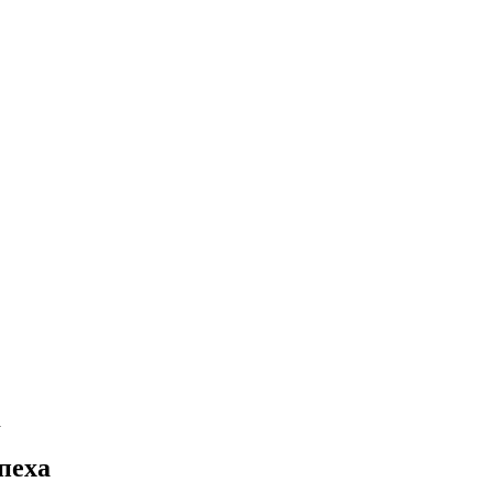
а
пеха