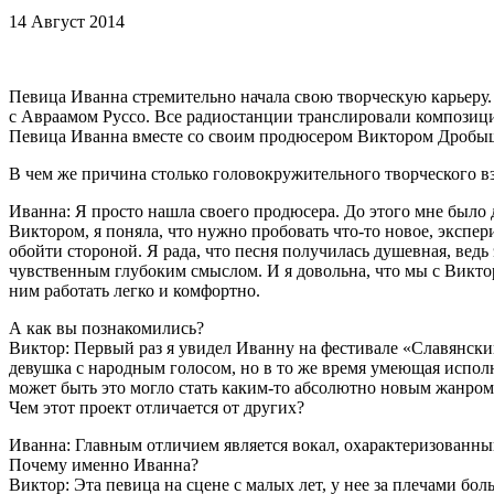
14 Август 2014
Певица Иванна стремительно начала свою творческую карьеру.
с Авраамом Руссо. Все радиостанции транслировали композици
Певица Иванна вместе со своим продюсером Виктором Дробыше
В чем же причина столько головокружительного творческого в
Иванна: Я просто нашла своего продюсера. До этого мне было 
Виктором, я поняла, что нужно пробовать что-то новое, экспер
обойти стороной. Я рада, что песня получилась душевная, вед
чувственным глубоким смыслом. И я довольна, что мы с Викто
ним работать легко и комфортно.
А как вы познакомились?
Виктор: Первый раз я увидел Иванну на фестивале «Славянский
девушка с народным голосом, но в то же время умеющая исполн
может быть это могло стать каким-то абсолютно новым жанро
Чем этот проект отличается от других?
Иванна: Главным отличием является вокал, охарактеризованн
Почему именно Иванна?
Виктор: Эта певица на сцене с малых лет, у нее за плечами б