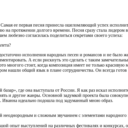
 Самая ее первая песня принесла ошеломляющий успех исполнит
ю на протяжении долгого времени. Песня сразу стала лидером в
м любезно согласилась поделиться секретами своего успеха:
злета?
достаточно исполнения народных песен и романсов и не было же
иментировать. А если рискнуть это сделать с таким замечательны
ь это многого стоит, когда композиция имеет не только красиву
ром нашли общий язык в плане сотрудничества. Он всегда готов
 базар», где она выступала от России. Я как раз искал исполни
ять и другие жанры. Основной задумкой проекта была совокупно
м. Иванна идеально подошла под задуманный мною образ.
ый неоднородным и сложным звучанием с элементами народного
ольшой опыт выступлений на различных фестивалях и конкурсах, 