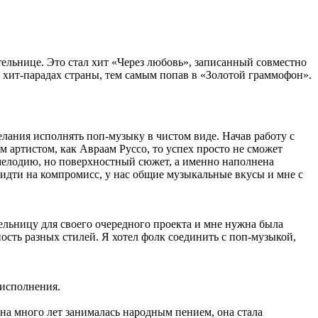
ельнице. Это стал хит «Через любовь», записанный совместно
 хит-парадах страны, тем самым попав в «Золотой граммофон».
лания исполнять поп-музыку в чистом виде. Начав работу с
м артистом, как Авраам Руссо, то успех просто не сможет
ю мелодию, но поверхностный сюжет, а именно наполнена
 идти на компромисс, у нас общие музыкальные вкусы и мне с
тельницу для своего очередного проекта и мне нужна была
сть разных стилей. Я хотел фолк соединить с поп-музыкой,
 исполнения.
она много лет занималась народным пением, она стала