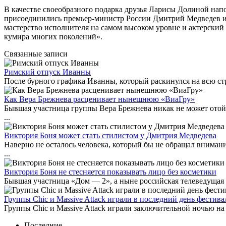
В качестве своеобразного подарка друзья Ларисы Долиной на
присоединились премьер-министр России Дмитрий Медведев и 
мастерство исполнителя на самом высоком уровне и актерский
кумира многих поколений».
Связанные записи
Римский отпуск Иванны
После бурного графика Иванны, который раскинулся на всю стр
Как Вера Брежнева расценивает нынешнюю «ВиаГру»
Бывшая участница группы Вера Брежнева никак не может отойт
...
Виктория Боня может стать стилистом у Дмитрия Медведева
Наверно не осталось человека, который бы не обращал вниман
...
Виктория Боня не стесняется показывать лицо без косметики
Бывшая участница «Дом — 2», а ныне российская телеведущая 
Группы Chic и Massive Attack играли в последний день фестива
Группы Chic и Massive Attack играли заключительной ночью на ф
Последние