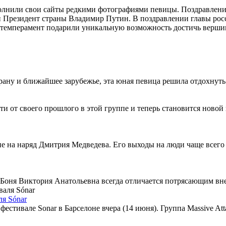
полнили свои сайты редкими фотографиями певицы. Поздравлен
Президент страны Владимир Путин. В поздравлении главы росси
 темперамент подарили уникальную возможность достичь вершин
ану и ближайшее зарубежье, эта юная певица решила отдохнуть 
и от своего прошлого в этой группе и теперь становится ново
ие на наряд Дмитрия Медведева. Его выходы на люди чаще всег
Боня Виктория Анатольевна всегда отличается потрясающим внеш
ля Sónar
естивале Sonar в Барселоне вчера (14 июня). Группа Massive Atta