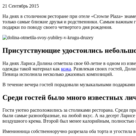
21 Сентябрь 2015
На днях в столичном ресторане при отеле «Crowne Plaza» зна
только самые близкие друзья и родственники. Самым важным го
подарки по поводу своего четвертого дня рождения.
Присутствующие удостоились небольшо
На днях Лариса Долина отметила свое 60-летие в одном из из
одежды такой материал как
кожа
. Развлекая своих гостей, До
Певица исполнила несколько джазовых композиций.
В течение вечера гостей порадовали музыкальными подарками 
Среди гостей было много известных ли
Гости уютно расположились за столиками ресторана. Среди п
были самые разнообразные, на любой вкус. А на десерт Ларис
воздушного крема. Второй был менее калорийным, полностью
Именинница собственноручно разрезала оба торта и угостила в