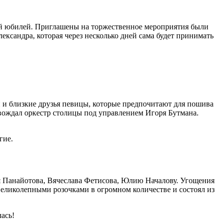
ний юбилей. Приглашены на торжественное мероприятия были
ксандра, которая через несколько дней сама будет принимать
и и близкие друзья певицы, которые предпочитают для пошива
овождал оркестр столицы под управлением Игоря Бутмана.
гие.
я Панайотова, Вячеслава Фетисова, Юлию Началову. Угощения
великолепными розочками в огромном количестве и состоял из
ась!