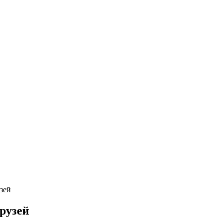
зей
рузей