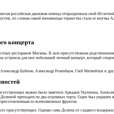
менитая российская джазовая певица отпраздновала свой 60-лет
стем, по словам самой виновницы торжества стала ее внучка Але
го концерта
вестных ресторанов Москвы. В зале присутствовали родственник
лина устроила для них небольшой личный концерт, который сопр
Александр Буйнов, Александр Розенбаум, Глеб Матвейчук и дру
чностей
рисутствующих можно было заметить Аркадия Укупника, Апексе
е Долиной преподнесли два огромных торта. Один был украшен 
 приготовленным из всевозможных фруктов.
сех присутствующих. Однако сама Долина от сладкого воздержал