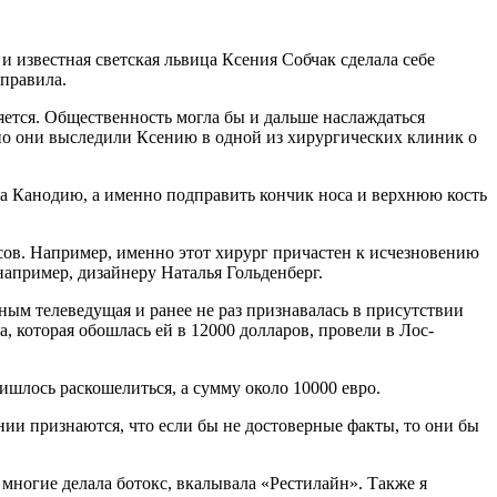
и известная светская львица Ксения Собчак сделала себе
дправила.
ется. Общественность могла бы и дальше наслаждаться
нно они выследили Ксению в одной из хирургических клиник о
жа Канодию, а именно подправить кончик носа и верхнюю кость
сов. Например, именно этот хирург причастен к исчезновению
апример, дизайнеру Наталья Гольденберг.
ным телеведущая и ранее не раз признавалась в присутствии
 которая обошлась ей в 12000 долларов, провели в Лос-
ишлось раскошелиться, а сумму около 10000 евро.
ении признаются, что если бы не достоверные факты, то они бы
 многие делала ботокс, вкалывала «Рестилайн». Также я