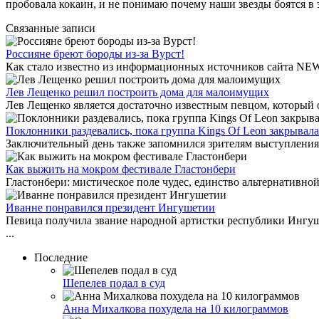
пробовала кокаин, и не понимаю почему наши звезды боятся в 
Связанные записи
Россияне бреют бороды из-за Вурст!
Как стало известно из информационных источников сайта NEWS
Лев Лещенко решил построить дома для малоимущих
Лев Лещенко является достаточно известным певцом, который от
Поклонники раздевались, пока группа Kings Of Leon закрывала 
Заключительный день также запомнился зрителям выступлениями 
Как выжить на мокром фестивале Гластонбери
Гластонбери: мистическое поле чудес, единство альтернативной
Иванне понравился президент Ингушетии
Певица получила звание народной артистки республики Ингуш
...
Последние
Шепелев подал в суд
Анна Михалкова похудела на 10 килограммов