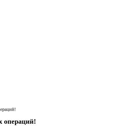
пераций!
х операций!