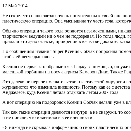
17 Май 2014
Не секрет что наши звезды очень внимательны к своей внешност
пластическую операцию. Она уменьшила ту часть тела, котору
Обычно операции такого рода остаются незамеченными, никаки
творчеством ведущей ни о чем не подозревая. Но тогда люди,
придали это дело огласке, прикрепив в качестве доказательств
По сообщениям издания Super Ксения Собчак попросила помочь
чтобы ей легче дышалось.
Ксения не первая кто обращается к Раджу за помощью, он уже
маленькой горбинки на носу актрисы Камерон Диас. Также Рад
Это далеко не первое вмешательство пластической хирургии во
журналистов что изменила внешность. Потому как ее с детства
Анджелесе, куда Ксения летала отдыхать летом 2007 года.
А вот операцию на подбородок Ксении Собчак делали уже в кли
Так как такие операции делаются изнутри, а не снаружи, то со
и не поняли, что изменилось в ее внешности.
«Я никогда не скрывала информацию о своих пластических опера