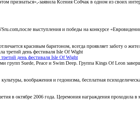
этом признаться»,-заявила Ксения Собчак в одном из своих инте
ru.com,после выступления и победы на конкурсе «Евровидения-2
личается красивым баритоном, всегда проявляет заботу о жителях
третий день фестиваля Isle Of Wight
групп Suede, Peace и Swim Deep. Группа Kings Of Leon завершил
 культуры, воображения и гедонизма, бесплатная психоделическая
етия в октябре 2006 года. Церемония награждения проходила в