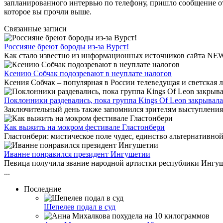
запланированного интервью по телефону, пришло сообщение от
которое вы прочли выше.
Связанные записи
Россияне бреют бороды из-за Вурст!
Как стало известно из информационных источников сайта NEWS
Ксению Собчак подозревают в неуплате налогов
Ксения Собчак – популярная в России телеведущая и светская 
Поклонники раздевались, пока группа Kings Of Leon закрывала 
Заключительный день также запомнился зрителям выступлениями 
Как выжить на мокром фестивале Гластонбери
Гластонбери: мистическое поле чудес, единство альтернативной
Иванне понравился президент Ингушетии
Певица получила звание народной артистки республики Ингуш
...
Последние
Шепелев подал в суд