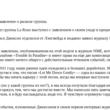
аявление о расколе группы.
руппы La Roux выступил с заявлением о своем уходе в процессе
иси Джексон отделился от Лэнгмейда и недавно заявил журналу
заявлении, опубликованном на этой неделе в журнале NME, кото
альбоме «Trouble In Paradise» и имеет права на еще две композиц
е имеет ничего общего с действительным течением событий, св
2011 году, наши ранние идеи нуждались в больших доработках. М
ругом в том, что песня «Let Me Down Gently» — одна из наших 
ы мы начать карьеру с этой песни, когда мы впервые выступали 
(но у какой группы их нет?), и мы всегда получали благодаря 
 горжусь тем, чего мы достигли вместе. Мы написали пять замеч
хом, и я буду наслаждаться, видя это. Я чувствую огромную гордо
события, изложенные Джексоном в своем первом интервью журна