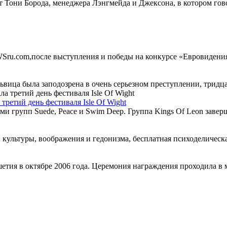
 Тони Борода, менеджера Лэнгмейда и Джексона, в котором гов
ru.com,после выступления и победы на конкурсе «Евровидения-2
львица была заподозрена в очень серьезном преступлении, трид
третий день фестиваля Isle Of Wight
групп Suede, Peace и Swim Deep. Группа Kings Of Leon завершил
 культуры, воображения и гедонизма, бесплатная психоделическая
етия в октябре 2006 года. Церемония награждения проходила в