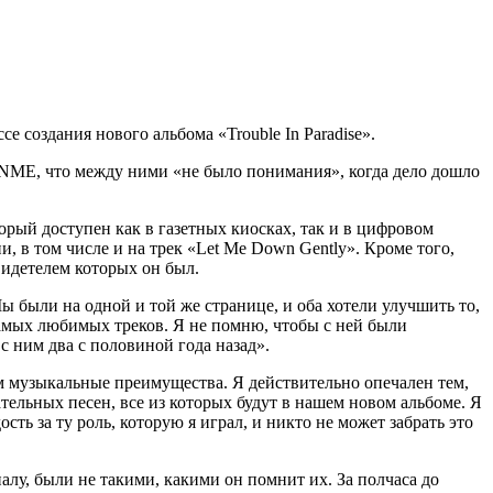
 создания нового альбома «Trouble In Paradise».
 NME, что между ними «не было понимания», когда дело дошло
рый доступен как в газетных киосках, так и в цифровом
ии, в том числе и на трек «Let Me Down Gently». Кроме того,
идетелем которых он был.
ы были на одной и той же странице, и оба хотели улучшить то,
самых любимых треков. Я не помню, чтобы с ней были
с ним два с половиной года назад».
им музыкальные преимущества. Я действительно опечален тем,
ательных песен, все из которых будут в нашем новом альбоме. Я
сть за ту роль, которую я играл, и никто не может забрать это
лу, были не такими, какими он помнит их. За полчаса до