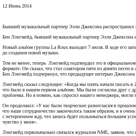
12 Июнь 2014
Бывший музыкальный партнер Элли Джексона распространил з
Бен Лэнгмейд, бывший музыкальный партнер Элли Джексона из г
Новый альбом группы La Roux выходит 7 июля. В ходе его зап
до создания новой музыки.
Тем не менее, теперь
Лэнгмейд подтвердил это в официальном 
формате. Он сказал, что стал соавтором пяти из девяти песен в 
Бен Лэнгмейд подчеркнул, что предыдущее интерью Джексона н
Лэнгмейд сказал следующее: «Когда мы опять начали писать в 
что было в нашем первом альбоме. Мы были согласны друг с д
проблемы. Но я помню, как спросил нашего менеджера, могли б
Он продолжил: «У нас были творческие разногласия в прошлом 
что наше сотрудничество закончилось таким образом, и я очень
с нетерпением жду, что запись будет пользоваться большим успе
чувство у меня».
Лэнгмейд первоначально связался журналом NME, заявив, что 